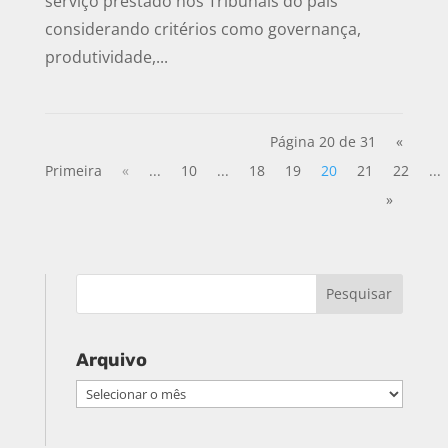
serviço prestado nos Tribunais do país
considerando critérios como governança,
produtividade,...
Página 20 de 31
«
Primeira
«
...
10
...
18
19
20
21
22
...
»
Arquivo
Arquivo