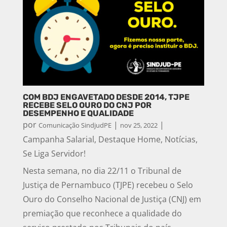
COM BDJ ENGAVETADO DESDE 2014, TJPE
RECEBE SELO OURO DO CNJ POR
DESEMPENHO E QUALIDADE
por
|
|
Comunicação SindjudPE
nov 25, 2022
Campanha Salarial
,
Destaque Home
,
Notícias
,
Se Liga Servidor!
Nesta semana, no dia 22/11 o Tribunal de
Justiça de Pernambuco (TJPE) recebeu o Selo
Ouro do Conselho Nacional de Justiça (CNJ) em
premiação que reconhece a qualidade do