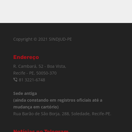
Copyright © 2021 SINDJUD-PE
Endereço
R. Cambará, 52 - Boa Vista,
Recife - PE, 50050-370
81 3221-6748
Sede antiga
(ainda constando em registros oficiais até a
mudança em cartório)
Rua Barão de São Borja, 288, Soledade, Recife-PE.
Notícias no Telegram