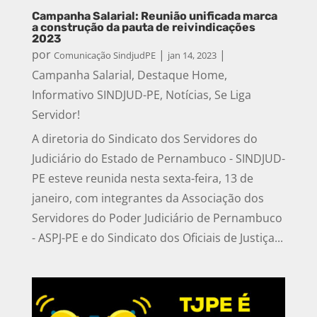
Campanha Salarial: Reunião unificada marca
a construção da pauta de reivindicações
2023
por
|
|
Comunicação SindjudPE
jan 14, 2023
Campanha Salarial
,
Destaque Home
,
Informativo SINDJUD-PE
,
Notícias
,
Se Liga
Servidor!
A diretoria do Sindicato dos Servidores do
Judiciário do Estado de Pernambuco - SINDJUD-
PE esteve reunida nesta sexta-feira, 13 de
janeiro, com integrantes da Associação dos
Servidores do Poder Judiciário de Pernambuco
- ASPJ-PE e do Sindicato dos Oficiais de Justiça...