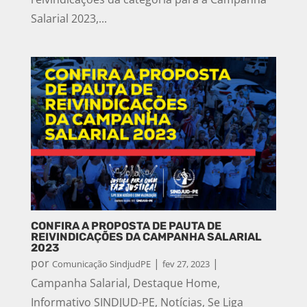
Salarial 2023,...
CONFIRA A PROPOSTA DE PAUTA DE
REIVINDICAÇÕES DA CAMPANHA SALARIAL
2023
por
|
|
Comunicação SindjudPE
fev 27, 2023
Campanha Salarial
,
Destaque Home
,
Informativo SINDJUD-PE
,
Notícias
,
Se Liga