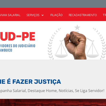
NHA SALARIAL
SERVIÇOS
FILIAÇÃO
RECADASTRAMENTO
T
HE É FAZER JUSTIÇA
panha Salarial
,
Destaque Home
,
Notícias
,
Se Liga Servidor!