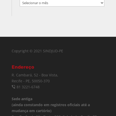
Arquivo
Copyright © 2021 SINDJUD-PE
Endereço
R. Cambará, 52 - Boa Vista,
Recife - PE, 50050-370
81 3221-6748
Sede antiga
(ainda constando em registros oficiais até a
mudança em cartório)