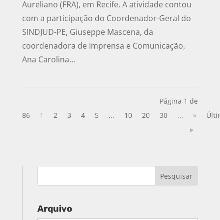
Aureliano (FRA), em Recife. A atividade contou
com a participação do Coordenador-Geral do
SINDJUD-PE, Giuseppe Mascena, da
coordenadora de Imprensa e Comunicação,
Ana Carolina...
Página 1 de
86
1
2
3
4
5
...
10
20
30
...
»
Últ
»
Arquivo