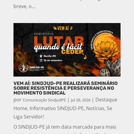
breve, o...
VEM AÍ: SINDJUD-PE REALIZARÁ SEMINÁRIO
SOBRE RESISTÊNCIA E PERSEVERANÇA NO
MOVIMENTO SINDICAL
por
|
|
Destaque
Comunicação SindjudPE
jul 28, 2026
Home
,
Informativo SINDJUD-PE
,
Notícias
,
Se
Liga Servidor!
O SINDJUD-PE já tem data marcada para mais