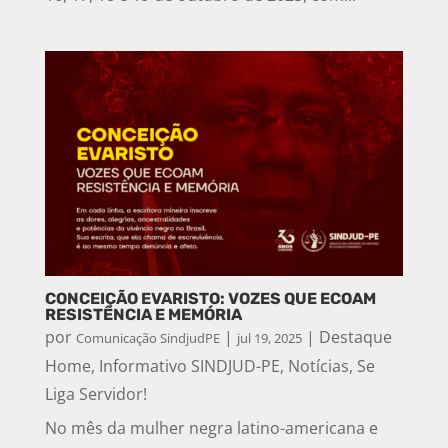
CONCEIÇÃO EVARISTO: VOZES QUE ECOAM
RESISTÊNCIA E MEMÓRIA
por
|
|
Destaque
Comunicação SindjudPE
jul 19, 2025
Home
,
Informativo SINDJUD-PE
,
Notícias
,
Se
Liga Servidor!
No mês da mulher negra latino-americana e