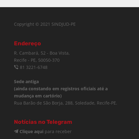
Copyright © 2021 SINDJUD-PE
Endereço
R. Cambará, 52 - Boa Vista,
Recife - PE, 50050-370
81 3221-6748
Sede antiga
(ainda constando em registros oficiais até a
mudança em cartório)
Rua Barão de São Borja, 288, Soledade, Recife-PE.
Notícias no Telegram
Clique aqui
para receber