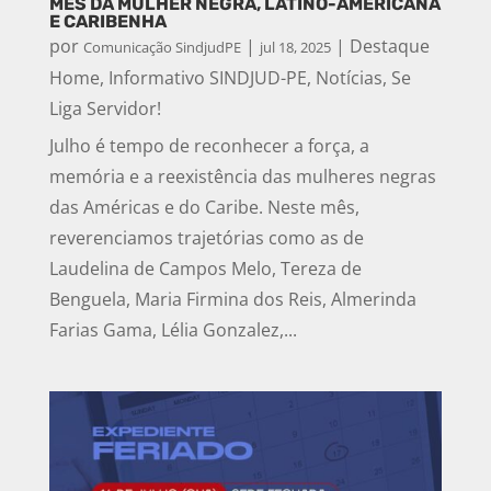
MÊS DA MULHER NEGRA, LATINO-AMERICANA
E CARIBENHA
por
|
|
Destaque
Comunicação SindjudPE
jul 18, 2025
Home
,
Informativo SINDJUD-PE
,
Notícias
,
Se
Liga Servidor!
Julho é tempo de reconhecer a força, a
memória e a reexistência das mulheres negras
das Américas e do Caribe. Neste mês,
reverenciamos trajetórias como as de
Laudelina de Campos Melo, Tereza de
Benguela, Maria Firmina dos Reis, Almerinda
Farias Gama, Lélia Gonzalez,...