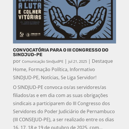
CONVOCATÓRIA PARA O III CONGRESSO DO
SINDJUD-PE
por
|
|
Destaque
Comunicação SindjudPE
jul 21, 2025
Home
,
Formação Política
,
Informativo
SINDJUD-PE
,
Notícias
,
Se Liga Servidor!
O SINDJUD-PE convoca os/as servidores/as
filiados/as e em dia com as suas obrigações
sindicais a participarem do III Congresso dos
Servidores do Poder Judiciário de Pernambuco
(III CONSEJUD-PE), a ser realizado entre os dias
16, 17, 18 e 19 de outubro de 2025, com...