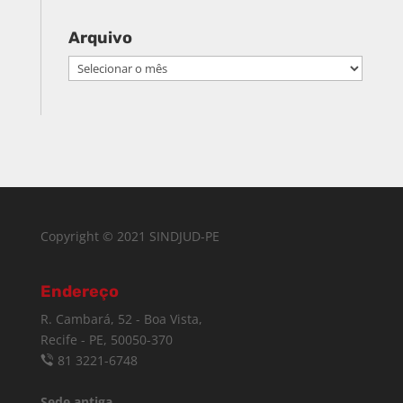
Arquivo
Arquivo
Copyright © 2021 SINDJUD-PE
Endereço
R. Cambará, 52 - Boa Vista,
Recife - PE, 50050-370
81 3221-6748
Sede antiga