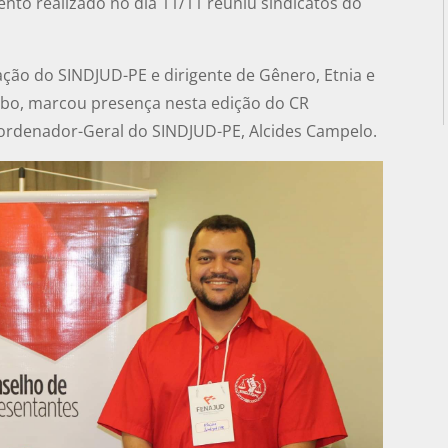
ento realizado no dia 11/11 reuniu sindicatos do
ão do SINDJUD-PE e dirigente de Gênero, Etnia e
ôbo, marcou presença nesta edição do CR
ordenador-Geral do SINDJUD-PE, Alcides Campelo.