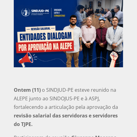
Ontem (11)
o SINDJUD-PE esteve reunido na
ALEPE junto ao SINDOJUS-PE e à ASPJ,
fortalecendo a articulação pela aprovação da
revisão salarial das servidoras e servidores
do TJPE.