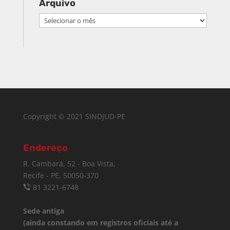
Arquivo
Arquivo
Copyright © 2021 SINDJUD-PE
Endereço
R. Cambará, 52 - Boa Vista,
Recife - PE, 50050-370
81 3221-6748
Sede antiga
(ainda constando em registros oficiais até a