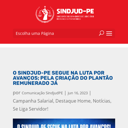
Escolha uma Página
O SINDJUD-PE SEGUE NA LUTA POR
AVANÇOS; PELA CRIAÇÃO DO PLANTÃO
REMUNERADO JÁ
por
|
|
Comunicação SindjudPE
jun 16, 2023
Campanha Salarial
,
Destaque Home
,
Notícias
,
Se Liga Servidor!