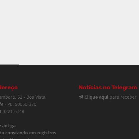
dereço
Notícias no Telegram
ambará, 52 - Boa Vista,
Clique aqui
para receber
fe - PE, 50050-370
1 3221-6748
 antiga
da constando em registros