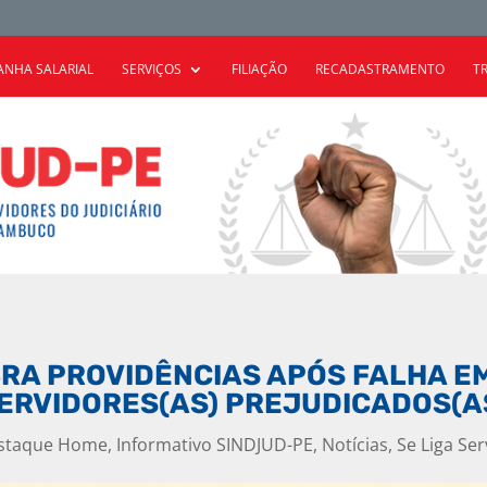
NHA SALARIAL
SERVIÇOS
FILIAÇÃO
RECADASTRAMENTO
T
BRA PROVIDÊNCIAS APÓS FALHA E
SERVIDORES(AS) PREJUDICADOS(A
staque Home
,
Informativo SINDJUD-PE
,
Notícias
,
Se Liga Ser