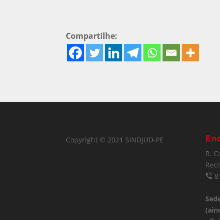
Compartilhe:
En
Copyright © 2021 SINDJUD-PE
R. C
Reci
8
Sede
(ain