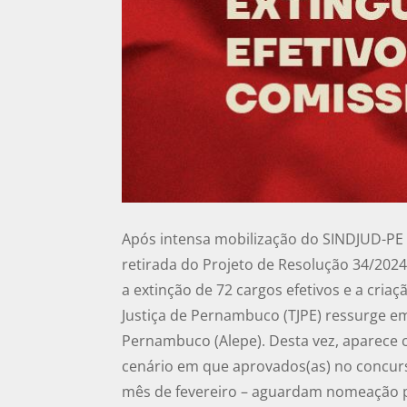
Após intensa mobilização do SINDJUD-P
retirada do Projeto de Resolução 34/2024
a extinção de 72 cargos efetivos e a cri
Justiça de Pernambuco (TJPE) ressurge em
Pernambuco (Alepe). Desta vez, aparece 
cenário em que aprovados(as) no concurs
mês de fevereiro – aguardam nomeação p