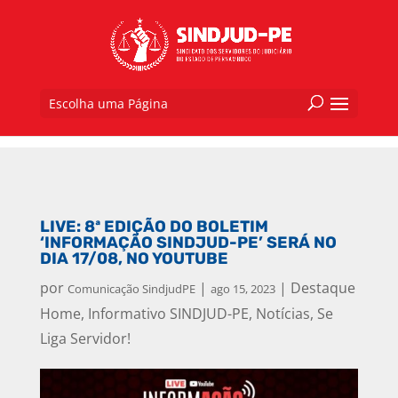
Escolha uma Página
LIVE: 8ª EDIÇÃO DO BOLETIM
‘INFORMAÇÃO SINDJUD-PE’ SERÁ NO
DIA 17/08, NO YOUTUBE
por
|
|
Destaque
Comunicação SindjudPE
ago 15, 2023
Home
,
Informativo SINDJUD-PE
,
Notícias
,
Se
Liga Servidor!