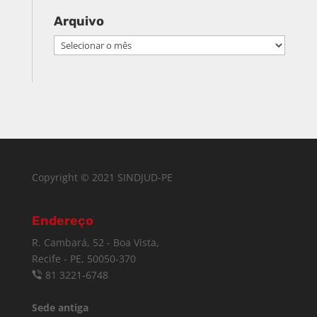
Arquivo
Arquivo
Copyright © 2021 SINDJUD-PE
Endereço
R. Cambará, 52 - Boa Vista,
Recife - PE, 50050-370
81 3221-6748
Sede antiga