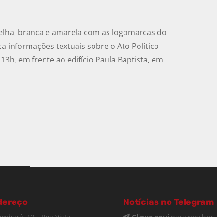
elha, branca e amarela com as logomarcas do
a informações textuais sobre o Ato Político
 13h, em frente ao edifício Paula Baptista, em
dereço
Notícias no Telegram
ambará, 52 - Boa Vista,
Clique aqui
para receber