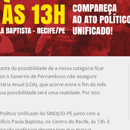
nte da possibilidade de a nossa categoria ficar
Caso o Governo de Pernambuco não assegure
ária Anual (LOA), que acorre entre o fim do mês
ssa possibilidade será uma realidade. Por isso
o Político Unificado do SINDJUD-PE junto com a
fício Paula Baptista, no Centro do Recife, às 13h. E
lorizada profissionalmente tem que marcar