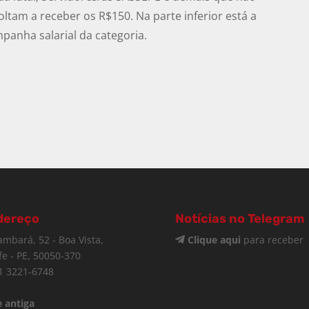
tam a receber os R$150. Na parte inferior está a
panha salarial da categoria.
dereço
Notícias no Telegram
ambará, 52 - Boa Vista,
Clique aqui
para receber
fe - PE, 50050-370
1 3221-6748
 antiga