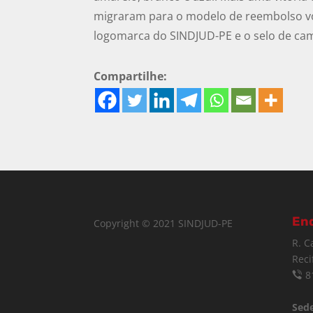
migraram para o modelo de reembolso vol
logomarca do SINDJUD-PE e o selo de cam
Compartilhe:
En
Copyright © 2021 SINDJUD-PE
R. C
Reci
8
Sede