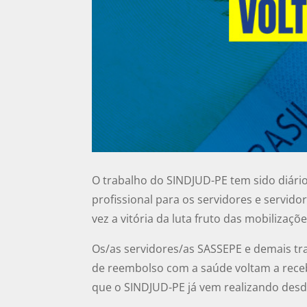
O trabalho do SINDJUD-PE tem sido diário
profissional para os servidores e servido
vez a vitória da luta fruto das mobilizaç
Os/as servidores/as SASSEPE e demais t
de reembolso com a saúde voltam a receb
que o SINDJUD-PE já vem realizando desd