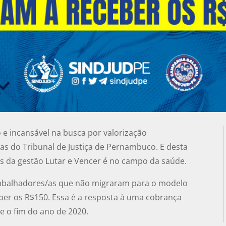
 e incansável na busca por valorização
ras do Tribunal de Justiça de Pernambuco. E desta
ões da gestão Lutar e Vencer é no campo da saúde.
rabalhadores/as que não migraram para o modelo
er os R$150. Essa é a resposta à uma cobrança
e o fim do ano de 2020.