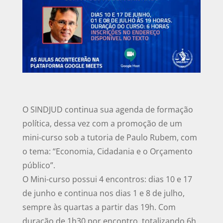
O SINDJUD continua sua agenda de formação
política, dessa vez com a promoção de um
mini-curso sob a tutoria de Paulo Rubem, com
o tema: “Economia, Cidadania e o Orçamento
público”.
O Mini-curso possui 4 encontros: dias 10 e 17
de junho e continua nos dias 1 e 8 de julho,
sempre às quartas a partir das 19h. Com
duração de 1h30 por encontro, totalizando 6h