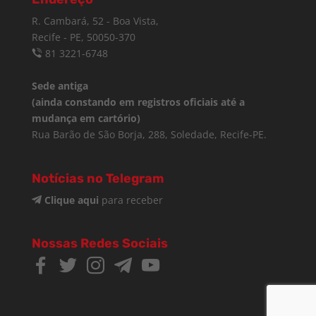
R. Cambará, 52 - Boa Vista,
Recife - PE, 50050-370
81 3221-6748
Sede antiga
(ainda constando em registros oficiais até a
mudança em cartório)
Rua Barão de São Borja, 288, Soledade, Recife-PE.
Notícias no Telegram
Clique aqui
para receber
Nossas Redes Sociais