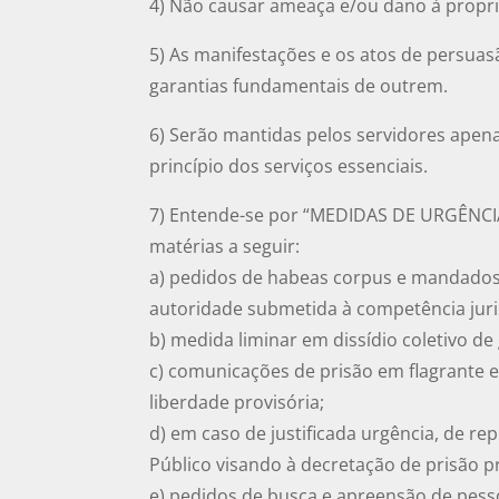
4) Não causar ameaça e/ou dano à propr
5) As manifestações e os atos de persuas
garantias fundamentais de outrem.
6) Serão mantidas pelos servidores ape
princípio dos serviços essenciais.
7) Entende-se por “MEDIDAS DE URGÊNCIA
matérias a seguir:
a) pedidos de habeas corpus e mandados
autoridade submetida à competência juri
b) medida liminar em dissídio coletivo de
c) comunicações de prisão em flagrante 
liberdade provisória;
d) em caso de justificada urgência, de re
Público visando à decretação de prisão p
e) pedidos de busca e apreensão de pess