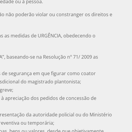
iedade ou à pessoa.
ão não poderão violar ou constranger os direitos e
nas as medidas de URGÊNCIA, obedecendo o
”, baseando-se na Resolução nº 71/ 2009 as
 de segurança em que figurar como coator
sdicional do magistrado plantonista;
 greve;
e à apreciação dos pedidos de concessão de
presentação da autoridade policial ou do Ministério
reventiva ou temporária;
oas, bens ou valores, desde que objetivamente