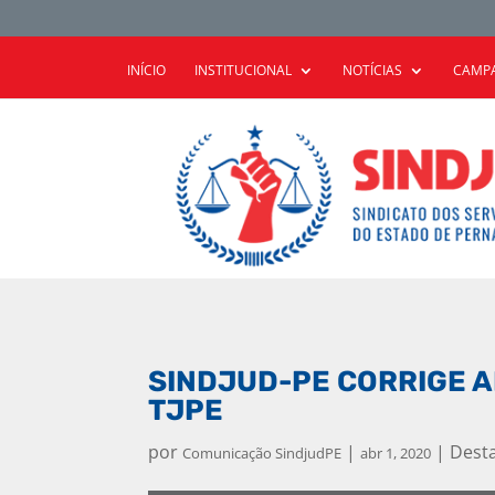
INÍCIO
INSTITUCIONAL
NOTÍCIAS
CAMPA
SINDJUD-PE CORRIGE 
TJPE
por
|
|
Dest
Comunicação SindjudPE
abr 1, 2020