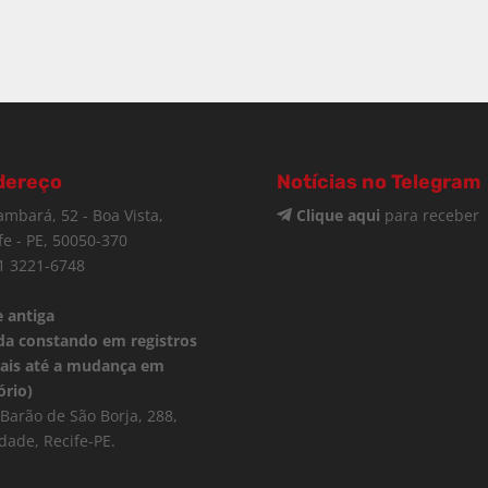
dereço
Notícias no Telegram
ambará, 52 - Boa Vista,
Clique aqui
para receber
fe - PE, 50050-370
1 3221-6748
 antiga
da constando em registros
iais até a mudança em
ório)
Barão de São Borja, 288,
dade, Recife-PE.