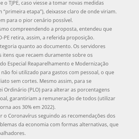
e o TJPE, caso viesse a tomar novas medidas
em “primeira etapa”), deixasse claro de onde viriam.
m para o pior cenário possível.
mesmo compreendendo a proposta, entendeu que
PE retira, assim, a referida proposição.
ategoria quanto ao documento. Os servidores
s itens que recaem duramente sobre os
undo Especial Reaparelhamento e Modernização
da não foi utilizado para gastos com pessoal, o que
diato sem cortes. Mesmo assim, para se
ei Ordinário (PLO) para alterar as porcentagens
al, garantiriam a remuneração de todos (utilizar
torna aos 30% em 2022).
r o Coronavírus seguindo as recomendações dos
oblemas da economia com formas alternativas, que
balhadores.