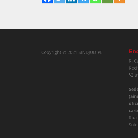
En
Copyright © 2021 SINDJUD-PE
R. C
Reci
8
Sede
(ain
ofic
cart
Rua 
Sole