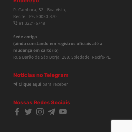
Endereço
R. Cambará, 52 - Boa Vista,
Recife - PE, 50050-370
81 3221-6748
Sede antiga
(ainda constando em registros oficiais até a
mudança em cartório)
Rua Barão de São Borja, 288, Soledade, Recife-PE.
Notícias no Telegram
Clique aqui
para receber
Nossas Redes Sociais