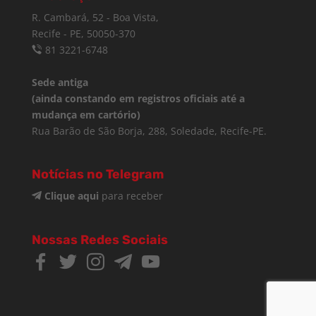
R. Cambará, 52 - Boa Vista,
Recife - PE, 50050-370
81 3221-6748
Sede antiga
(ainda constando em registros oficiais até a
mudança em cartório)
Rua Barão de São Borja, 288, Soledade, Recife-PE.
Notícias no Telegram
Clique aqui
para receber
Nossas Redes Sociais