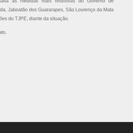
alta as medidas mais restritivas do Governo de
nda, Jaboatão dos Guararapes, São Lourenço da Mata
es do TJPE, diante da situação.
ato.