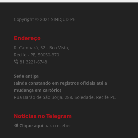
Copyright © 2021 SINDJUD-PE
Endereço
R. Cambará, 52 - Boa Vista,
Recife - PE, 50050-370
81 3221-6748
Sede antiga
(ainda constando em registros oficiais até a
mudança em cartório)
Rua Barão de São Borja, 288, Soledade, Recife-PE.
Notícias no Telegram
Clique aqui
para receber