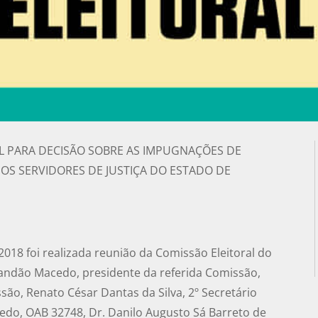
L PARA DECISÃO SOBRE AS IMPUGNAÇÕES DE
DOS SERVIDORES DE JUSTIÇA DO ESTADO DE
18 foi realizada reunião da Comissão Eleitoral do
andão Macedo, presidente da referida Comissão,
são, Renato César Dantas da Silva, 2º Secretário
edo, OAB 32748, Dr. Danilo Augusto Sá Barreto de