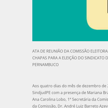
ATA DE REUNIÃO DA COMISSÃO ELEITORA
CHAPAS PARA A ELEIÇÃO DO SINDICATO 
PERNAMBUCO
Aos quatro dias do mês de dezembro de 20
SindjudPE com a presença de Mariana Br
Ana Carolina Lobo, 1ª Secretária da Comis
da Comissão, Dr. André Luiz Barreto Azev