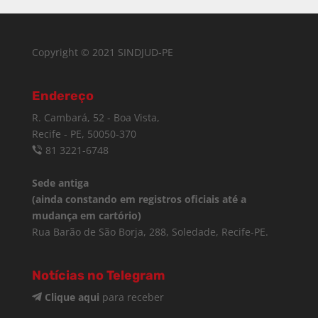
Copyright © 2021 SINDJUD-PE
Endereço
R. Cambará, 52 - Boa Vista,
Recife - PE, 50050-370
81 3221-6748
Sede antiga
(ainda constando em registros oficiais até a
mudança em cartório)
Rua Barão de São Borja, 288, Soledade, Recife-PE.
Notícias no Telegram
Clique aqui
para receber