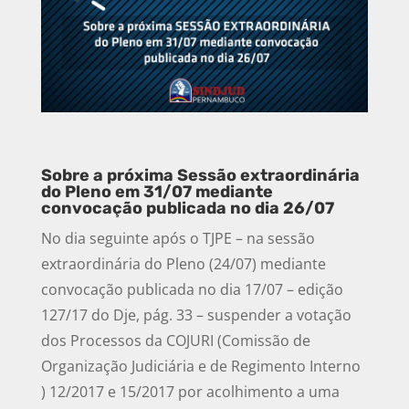
Sobre a próxima Sessão extraordinária
do Pleno em 31/07 mediante
convocação publicada no dia 26/07
No dia seguinte após o TJPE – na sessão
extraordinária do Pleno (24/07) mediante
convocação publicada no dia 17/07 – edição
127/17 do Dje, pág. 33 – suspender a votação
dos Processos da COJURI (Comissão de
Organização Judiciária e de Regimento Interno
) 12/2017 e 15/2017 por acolhimento a uma