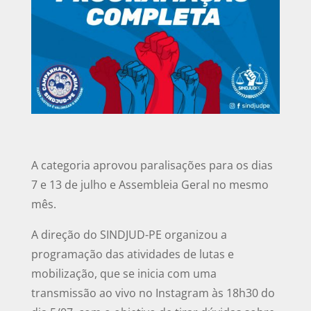
A categoria aprovou paralisações para os dias
7 e 13 de julho e Assembleia Geral no mesmo
mês.
A direção do SINDJUD-PE organizou a
programação das atividades de lutas e
mobilização, que se inicia com uma
transmissão ao vivo no Instagram às 18h30 do