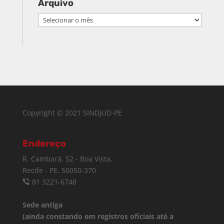
Arquivo
Arquivo
Copyright © 2021 SINDJUD-PE
Endereço
R. Cambará, 52 - Boa Vista,
Recife - PE, 50050-370
81 3221-6748
Sede antiga
(ainda constando em registros oficiais até a