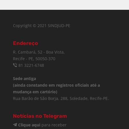
Copyright © 2021 SINDJUD-PE
Endereço
R. Cambará, 52 - Boa Vista,
Recife - PE, 50050-370
81 3221-6748
Sede antiga
(ainda constando em registros oficiais até a
mudança em cartório)
Rua Barão de São Borja, 288, Soledade, Recife-PE.
Notícias no Telegram
Clique aqui
para receber