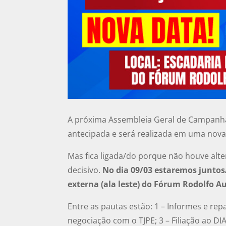
A próxima Assembleia Geral de Campanha 
antecipada e será realizada em uma nova
Mas fica ligada/do porque não houve alte
decisivo.
No dia 09/03 estaremos juntos/
externa (ala leste) do Fórum Rodolfo Au
Entre as pautas estão: 1 – Informes e rep
negociação com o TJPE; 3 – Filiação ao DI