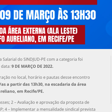
Salarial do SINDJUD-PE com a categoria foi
 data:
9 DE MARÇO DE 2022.
ração no local, horário e pautas desse encontro
as a partir das 13h30, na escadaria da área
reliano, em Recife/PE.
asses; 2 – Avaliação e aprovação da proposta de
AP; 4 – Implementar a mensalidade sindical prevista