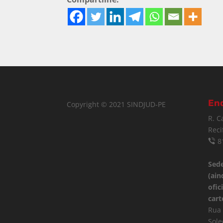
En
Copyright © 2021 SINDJUD-PE
R. C
Reci
8
Sede
(ain
ofic
cart
Rua 
Sole