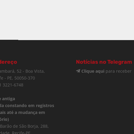
dereço
Notícias no Telegram
ambará, 52 - Boa Vista,
Clique aqui
para receber
fe - PE, 50050-370
1 3221-6748
 antiga
da constando em registros
iais até a mudança em
ório)
Barão de São Borja, 288,
dade, Recife-PE.