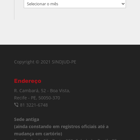
Arquivo
Copyright © 2021 SINDJUD-PE
Endereço
R. Cambará, 52 - Boa Vista,
Recife - PE, 50050-370
81 3221-6748
Sede antiga
(ainda constando em registros oficiais até a
mudança em cartório)