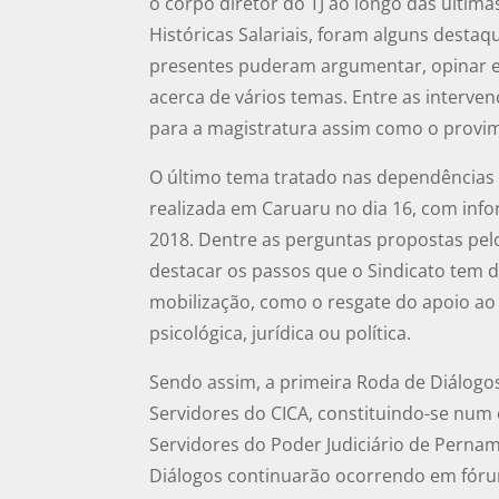
o corpo diretor do TJ ao longo das últi
Históricas Salariais, foram alguns desta
presentes puderam argumentar, opinar e
acerca de vários temas. Entre as intervenç
para a magistratura assim como o prov
O último tema tratado nas dependências d
realizada em Caruaru no dia 16, com inf
2018. Dentre as perguntas propostas pelos
destacar os passos que o Sindicato tem da
mobilização, como o resgate do apoio ao 
psicológica, jurídica ou política.
Sendo assim, a primeira Roda de Diálogos
Servidores do CICA, constituindo-se num
Servidores do Poder Judiciário de Perna
Diálogos continuarão ocorrendo em fóru