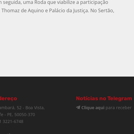
em seguida, uma Roda que viabilize a participação
 Thomaz de Aquino e Palácio da Justiça. No Sertão,
dereço
Notícias no Telegram
ambará, 52 - Boa Vista,
Clique aqui
para receber
fe - PE, 50050-370
1 3221-6748