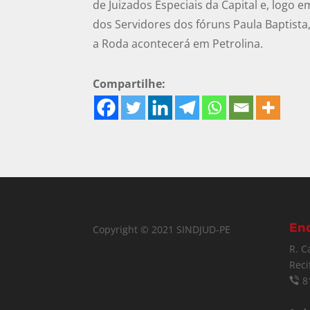
de Juizados Especiais da Capital e, logo 
dos Servidores dos fóruns Paula Baptista,
a Roda acontecerá em Petrolina.
Compartilhe:
En
Copyright © 2021 SINDJUD-PE
R. C
Reci
8