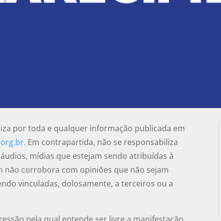
iza por toda e qualquer informação publicada em
org.br.
Em contrapartida, não se responsabiliza
udios, mídias que estejam sendo atribuídas à
ém não corrobora com opiniões que não sejam
endo vinculadas, dolosamente, a terceiros ou a
ressão pela qual entende ser livre a manifestação