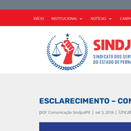
INÍCIO
INSTITUCIONAL
NOTÍCIAS
CAMPA
ESCLARECIMENTO – C
por
|
|
Unca
Comunicação SindjudPE
set 3, 2018