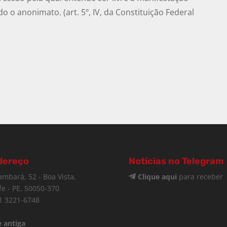
 o anonimato. (art. 5º, IV, da Constituição Federal
dereço
Notícias no Telegram
ambará, 52 - Boa Vista,
Clique aqui
para receber
fe - PE, 50050-370
1 3221-6748
 antiga