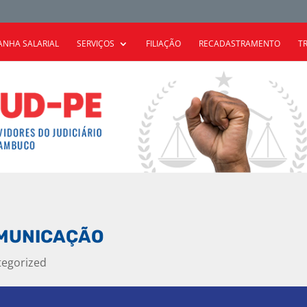
NHA SALARIAL
SERVIÇOS
FILIAÇÃO
RECADASTRAMENTO
T
OMUNICAÇÃO
tegorized