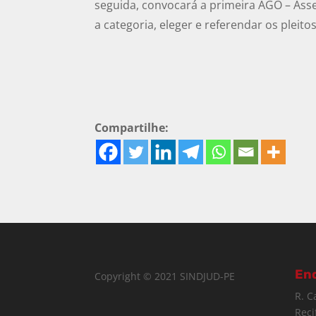
seguida, convocará a primeira AGO – Asse
a categoria, eleger e referendar os pleito
Compartilhe:
En
Copyright © 2021 SINDJUD-PE
R. C
Reci