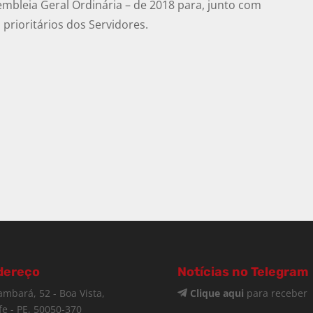
mbleia Geral Ordinária – de 2018 para, junto com
s prioritários dos Servidores.
dereço
Notícias no Telegram
ambará, 52 - Boa Vista,
Clique aqui
para receber
fe - PE, 50050-370