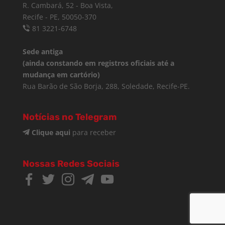
R. Cambará, 52 - Boa Vista,
Recife - PE, 50050-370
81 3221-6748
Sede antiga
(ainda constando em registros oficiais até a
mudança em cartório)
Rua Barão de São Borja, 288, Soledade, Recife-PE.
Notícias no Telegram
Clique aqui
para receber
Nossas Redes Sociais