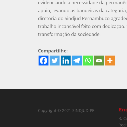
evidenciando a necessidade da permanênc
apoio, levando as bandeiras da categoria, 
diretoria do Sindjud Pernambuco agradece
trabalho incansável feito com dedicação
transformação da sociedade.
Compartilhe:
En
Copyright © 2021 SINDJUD-PE
R. C
Reci