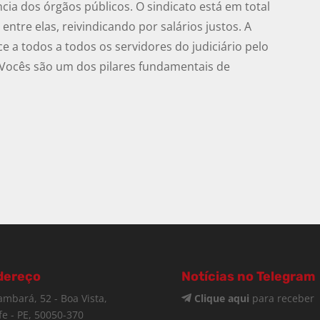
ia dos órgãos públicos. O sindicato está em total
entre elas, reivindicando por salários justos. A
 a todos a todos os servidores do judiciário pelo
. Vocês são um dos pilares fundamentais de
dereço
Notícias no Telegram
ambará, 52 - Boa Vista,
Clique aqui
para receber
fe - PE, 50050-370