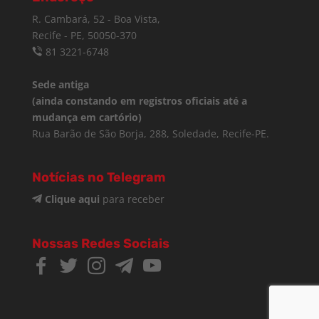
R. Cambará, 52 - Boa Vista,
Recife - PE, 50050-370
81 3221-6748
Sede antiga
(ainda constando em registros oficiais até a
mudança em cartório)
Rua Barão de São Borja, 288, Soledade, Recife-PE.
Notícias no Telegram
Clique aqui
para receber
Nossas Redes Sociais