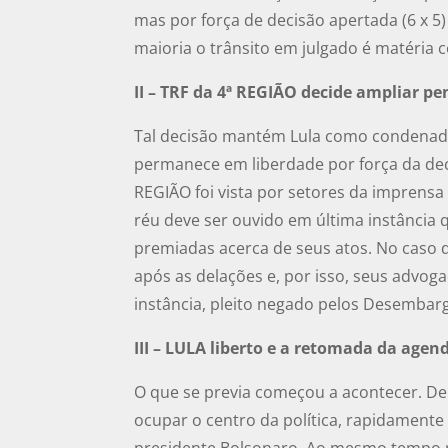
mas por força de decisão apertada (6 x 5
maioria o trânsito em julgado é matéria c
II – TRF da 4ª REGIÃO decide ampliar pe
Tal decisão mantém Lula como condenado
permanece em liberdade por força da deci
REGIÃO foi vista por setores da imprensa
réu deve ser ouvido em última instância
premiadas acerca de seus atos. No caso d
após as delações e, por isso, seus advo
instância, pleito negado pelos Desembar
III – LULA liberto e a retomada da agen
O que se previa começou a acontecer. Dep
ocupar o centro da política, rapidamente
presidente Bolsonaro. Ao mesmo tempo 