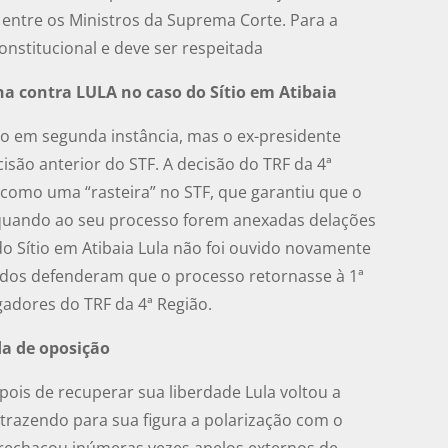
) entre os Ministros da Suprema Corte. Para a
onstitucional e deve ser respeitada
na contra LULA no caso do Sítio em Atibaia
 em segunda instância, mas o ex-presidente
são anterior do STF. A decisão do TRF da 4ª
 como uma “rasteira” no STF, que garantiu que o
 quando ao seu processo forem anexadas delações
o Sítio em Atibaia Lula não foi ouvido novamente
gados defenderam que o processo retornasse à 1ª
gadores do TRF da 4ª Região.
da de oposição
ois de recuperar sua liberdade Lula voltou a
 trazendo para sua figura a polarização com o
rechaçou inúmeras vezes apelos externos de