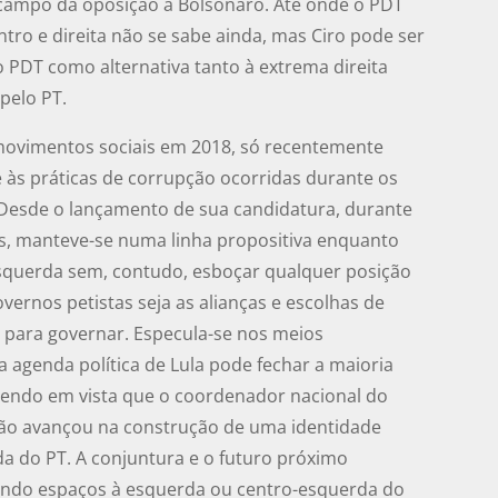
o campo da oposição a Bolsonaro. Até onde o PDT
tro e direita não se sabe ainda, mas Ciro pode ser
 PDT como alternativa tanto à extrema direita
pelo PT.
movimentos sociais em 2018, só recentemente
se às práticas de corrupção ocorridas durante os
 Desde o lançamento de sua candidatura, durante
s, manteve-se numa linha propositiva enquanto
esquerda sem, contudo, esboçar qualquer posição
overnos petistas seja as alianças e escolhas de
u para governar. Especula-se nos meios
da agenda política de Lula pode fechar a maioria
 tendo em vista que o coordenador nacional do
não avançou na construção de uma identidade
rda do PT. A conjuntura e o futuro próximo
ando espaços à esquerda ou centro-esquerda do