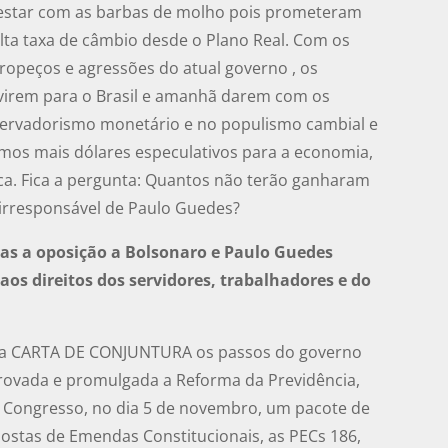
m estar com as barbas de molho pois prometeram
lta taxa de câmbio desde o Plano Real. Com os
tropeços e agressões do atual governo , os
 virem para o Brasil e amanhã darem com os
nservadorismo monetário e no populismo cambial e
irmos mais dólares especulativos para a economia,
ca. Fica a pergunta: Quantos não terão ganharam
 irresponsável de Paulo Guedes?
uas a oposição a Bolsonaro e Paulo Guedes
os direitos dos servidores, trabalhadores e do
da CARTA DE CONJUNTURA os passos do governo
rovada e promulgada a Reforma da Previdência,
 Congresso, no dia 5 de novembro, um pacote de
postas de Emendas Constitucionais, as PECs 186,