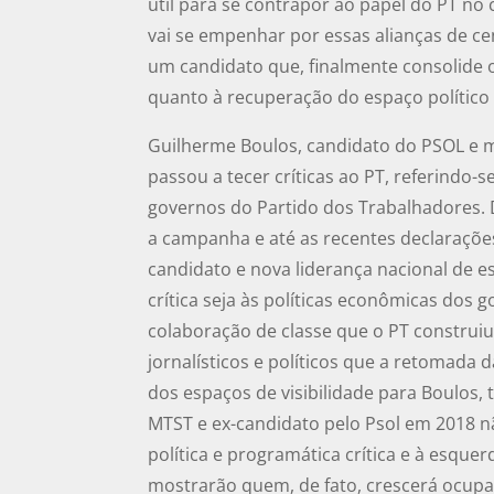
útil para se contrapor ao papel do PT n
vai se empenhar por essas alianças de cen
um candidato que, finalmente consolide o
quanto à recuperação do espaço político 
Guilherme Boulos, candidato do PSOL e 
passou a tecer críticas ao PT, referindo-
governos do Partido dos Trabalhadores.
a campanha e até as recentes declaraçõe
candidato e nova liderança nacional de 
crítica seja às políticas econômicas dos g
colaboração de classe que o PT construi
jornalísticos e políticos que a retomada 
dos espaços de visibilidade para Boulos,
MTST e ex-candidato pelo Psol em 2018 
política e programática crítica e à esque
mostrarão quem, de fato, crescerá ocup