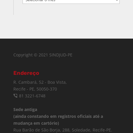
Copyright © 2021 SINDJUD-PE
Endereço
R. Cambará, 52 - Boa Vista,
Recife - PE, 50050-370
81 3221-6748
Sede antiga
(ainda constando em registros oficiais até a
mudança em cartório)
Rua Barão de São Borja, 288, Soledade, Recife-PE.