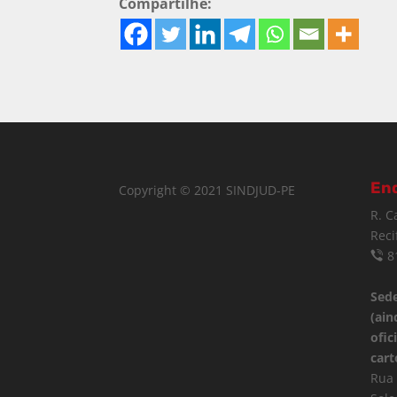
Compartilhe:
En
Copyright © 2021 SINDJUD-PE
R. C
Reci
8
Sede
(ain
ofic
cart
Rua 