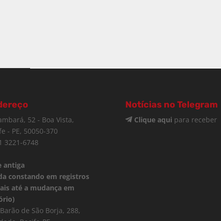
dereço
Notícias no Telegram
ambará, 52 - Boa Vista,
Clique aqui
para receber
fe - PE, 50050-370
1 3221-6748
 antiga
da constando em registros
iais até a mudança em
ório)
Barão de São Borja, 288,