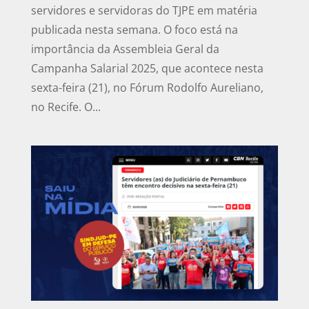
servidores e servidoras do TJPE em matéria
publicada nesta semana. O foco está na
importância da Assembleia Geral da
Campanha Salarial 2025, que acontece nesta
sexta-feira (21), no Fórum Rodolfo Aureliano,
no Recife. O...