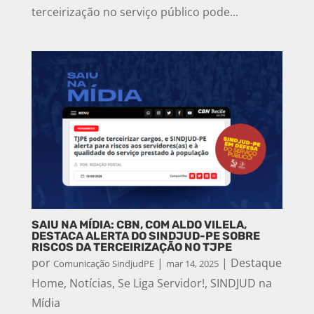
terceirização no serviço público pode...
SAIU NA MÍDIA: CBN, COM ALDO VILELA,
DESTACA ALERTA DO SINDJUD-PE SOBRE
RISCOS DA TERCEIRIZAÇÃO NO TJPE
por
|
|
Destaque
Comunicação SindjudPE
mar 14, 2025
Home
,
Notícias
,
Se Liga Servidor!
,
SINDJUD na
Mídia