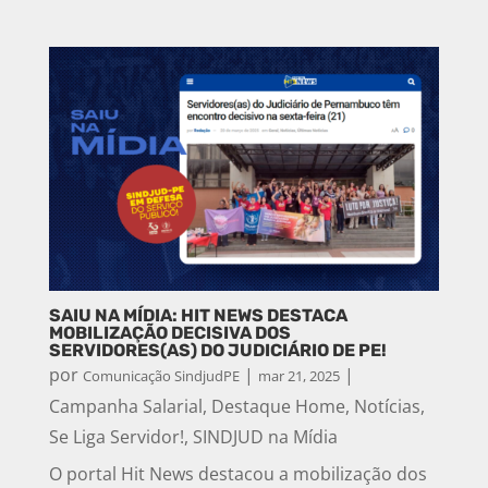
SAIU NA MÍDIA: HIT NEWS DESTACA
MOBILIZAÇÃO DECISIVA DOS
SERVIDORES(AS) DO JUDICIÁRIO DE PE!
por
|
|
Comunicação SindjudPE
mar 21, 2025
Campanha Salarial
,
Destaque Home
,
Notícias
,
Se Liga Servidor!
,
SINDJUD na Mídia
O portal Hit News destacou a mobilização dos