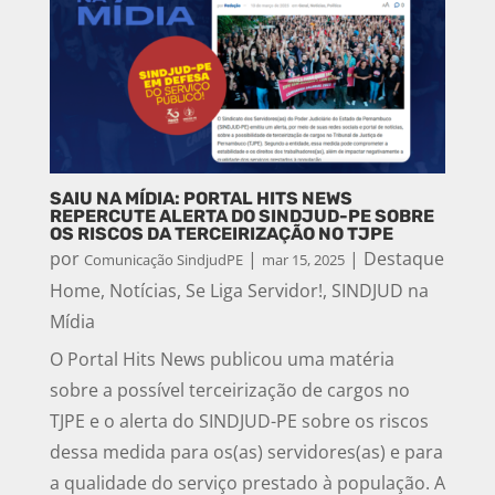
SAIU NA MÍDIA: PORTAL HITS NEWS
REPERCUTE ALERTA DO SINDJUD-PE SOBRE
OS RISCOS DA TERCEIRIZAÇÃO NO TJPE
por
|
|
Destaque
Comunicação SindjudPE
mar 15, 2025
Home
,
Notícias
,
Se Liga Servidor!
,
SINDJUD na
Mídia
O Portal Hits News publicou uma matéria
sobre a possível terceirização de cargos no
TJPE e o alerta do SINDJUD-PE sobre os riscos
dessa medida para os(as) servidores(as) e para
a qualidade do serviço prestado à população. A